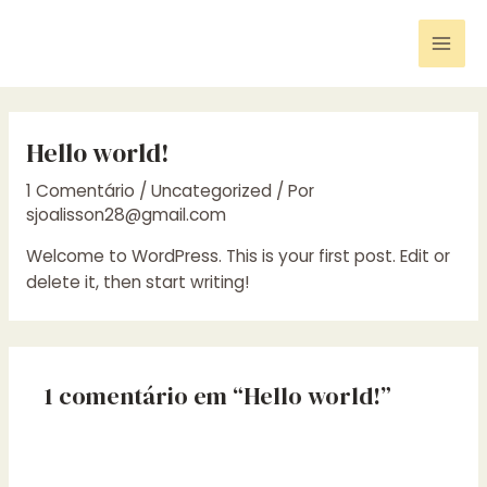
Ir
para
Mai
o
conteúdo
Men
Hello world!
1 Comentário
/
Uncategorized
/ Por
sjoalisson28@gmail.com
Welcome to WordPress. This is your first post. Edit or
delete it, then start writing!
1 comentário em “Hello world!”